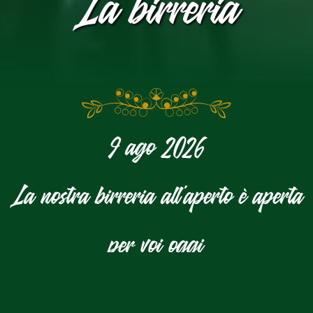
La birreria
9 ago 2026
La nostra birreria all'aperto è aperta
per voi oggi
LA CANTINA DI CONSERVAZIONE
LA BIRRERIA