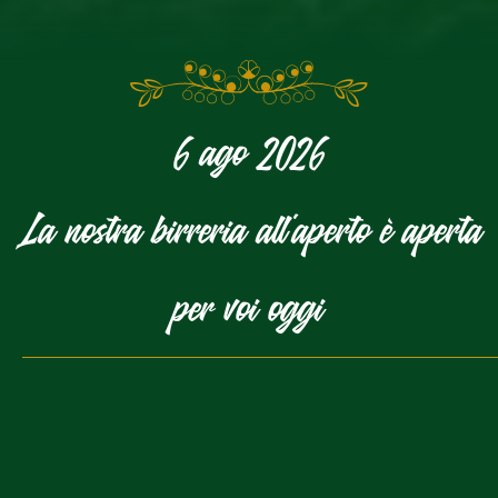
6 ago 2026
La nostra birreria all'aperto è aperta
per voi oggi
IL SELF-SERVICE
L'AREA CON SERVIZIO AI TAVOLI
LE TERRAZZE
IL PARCO GIOCHI