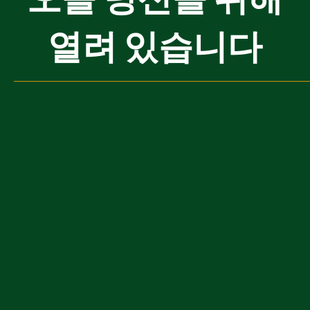
오늘 당신을 위해
열려 있습니다
라거켈러(지하 저장고)
비어슈튜벨
야그트슈투베(사냥꾼의 홀)
연회장
홀
빌더러슈투베(밀렵꾼의 홀)