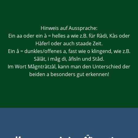
Hinweis auf Aussprache:
Ein aa oder ein à = helles a wie z.B. für Ràdi, Kàs oder
Hàferl oder auch staade Zeit.
Ein å = dunkles/offenes a, fast wie o klingend, wie z.B.
Sålåt, i måg di, åfisln und Ståd.
Im Wort Mågntràtzàl, kann man den Unterschied der
beiden a besonders gut erkennen!